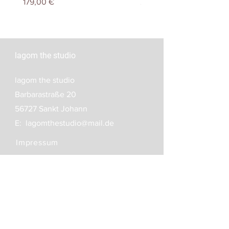
Preis
Preis
179,00 €
249,00 €
lagom the studio
lagom the studio
Barbarastraße 20
56727 Sankt Johann
E:
lagomthestudio@mail.de
Impressum
Datenschutz
AGB
Versand- und
Zahlungsbedingungen