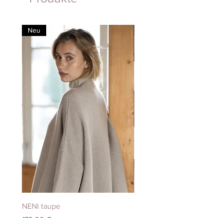
Neu
Neu
NENI taupe
CARDIGAN