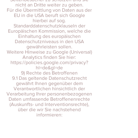
nicht an Dritte weiter zu geben.
Für die Übermittlung von Daten aus der
EU in die USA beruft sich Google
hierbei auf sog.
Standarddatenschutzklauseln der
Europäischen Kommission, welche die
Einhaltung des europäischen
Datenschutzniveaus in den USA
gewährleisten sollen.
Weitere Hinweise zu Google (Universal)
Analytics finden Sie hier:
https://policies.google.com/privacy?
hl=de&gl=de
9) Rechte des Betroffenen
9.1 Das geltende Datenschutzrecht
gewährt Ihnen gegenüber dem
Verantwortlichen hinsichtlich der
Verarbeitung Ihrer personenbezogenen
Daten umfassende Betroffenenrechte
(Auskunfts- und Interventionsrechte),
über die wir Sie nachstehend
informieren:
- Auskunftsrecht gemäß Art. 15 DSGVO:
Sie haben insbesondere ein Recht auf
Auskunft über Ihre von uns
verarbeiteten personenbezogenen