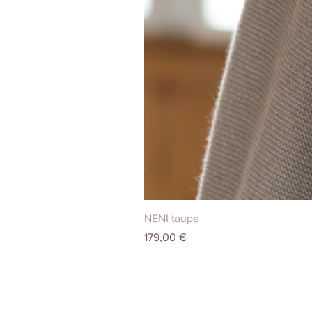
NENI taupe
Prix
179,00 €