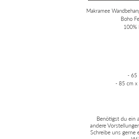
Makramee Wandbehang 
Boho Fee
100% 
- 65
- 85 cm x
Benötigst du ein
andere Vorstellunge
Schreibe uns gerne 