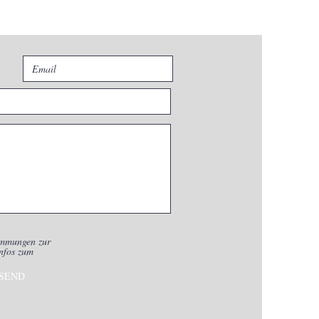
immungen zur
nfos zum
SEND