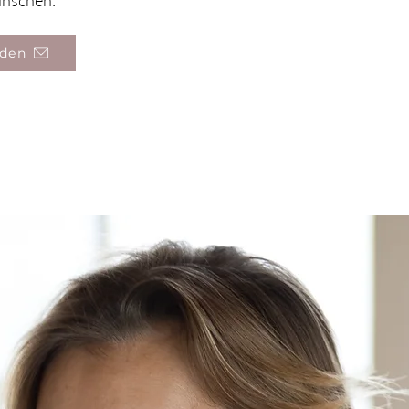
nschen.
den