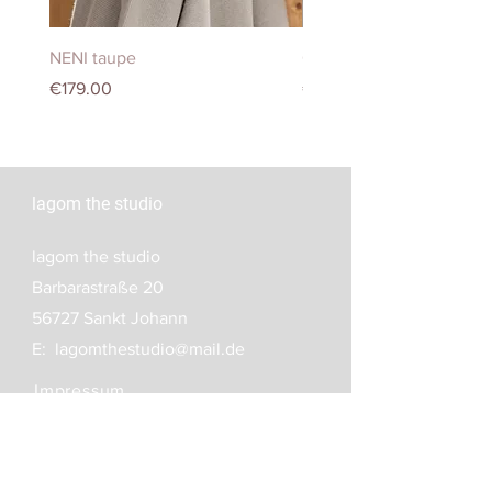
NENI taupe
CARDIGAN
Price
Price
€179.00
€249.00
lagom the studio
lagom the studio
Barbarastraße 20
56727 Sankt Johann
E:
lagomthestudio@mail.de
Impressum
Datenschutz
AGB
Versand- und