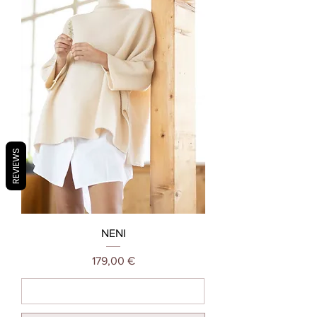
REVIEWS
NENI
Preis
179,00 €