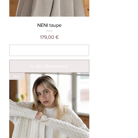
NENI taupe
Preis
179,00 €
In den Warenkorb
Neu