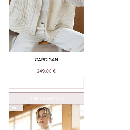
CARDIGAN
Preis
249,00 €
In den Warenkorb
Neu