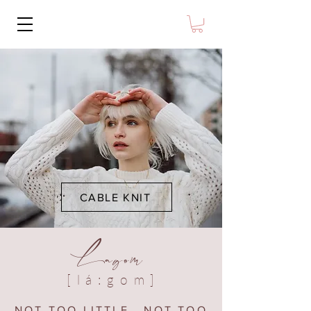
CABLE KNIT
Lagom
[ l á : g o m ]
NOT TOO LITTLE, NOT TOO